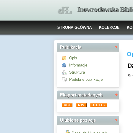
Inowrocławska Bibl
STRONA GŁÓWNA
KOLEKCJE
KO
Publikacja
Op
Opis
Dz
Informacje
Struktura
Str
Podobne publikacje
Eksport metadanych
Ulubione pozycje