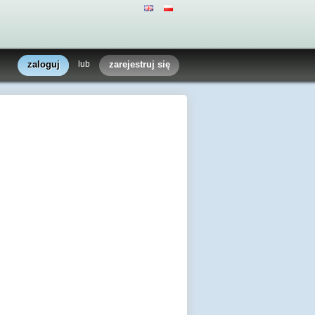
zaloguj
lub
zarejestruj się