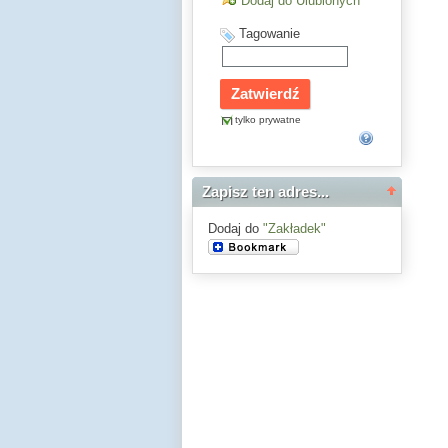
Dodaj do Ulubionych
Tagowanie
tylko prywatne
Zapisz ten adres...
Dodaj do
"Zakładek"