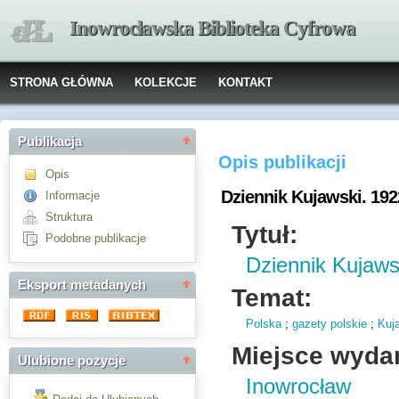
Inowrocławska Biblioteka Cyfrowa
STRONA GŁÓWNA
KOLEKCJE
KONTAKT
Publikacja
Opis publikacji
Opis
Dziennik Kujawski. 192
Informacje
Struktura
Tytuł:
Podobne publikacje
Dziennik Kujaws
Eksport metadanych
Temat:
Polska
;
gazety polskie
;
Kuj
Miejsce wyda
Ulubione pozycje
Inowrocław