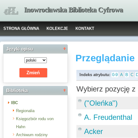
Inowrocławska Biblioteka Cyfrowa
STRONA GŁÓWNA
KOLEKCJE
KONTAKT
Języki opisu
Przeglądanie
Indeks atrybutu:
0-9
A
B
C
Wybierz pozycję z 
Biblioteka
("Oleńka")
IBC
Regionalia
A. Freudenthal
Księgozbiór rodu von
Hahn
Acker
Archiwum rodziny