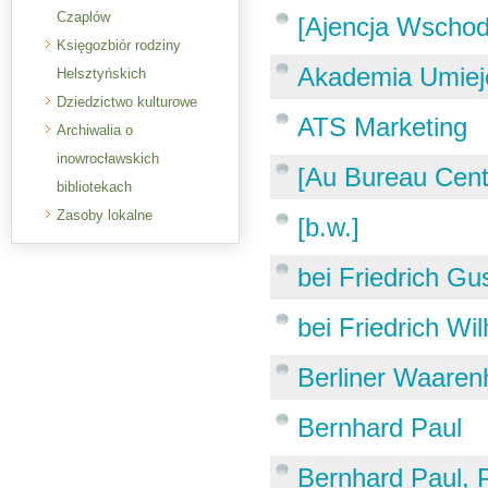
Czaplów
[Ajencja Wschod
Księgozbiór rodziny
Akademia Umiej
Helsztyńskich
Dziedzictwo kulturowe
ATS Marketing
Archiwalia o
inowrocławskich
[Au Bureau Cent
bibliotekach
Zasoby lokalne
[b.w.]
bei Friedrich Gu
bei Friedrich W
Berliner Waaren
Bernhard Paul
Bernhard Paul, 