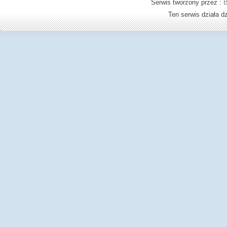
Serwis tworzony przez :
B
Ten serwis działa 