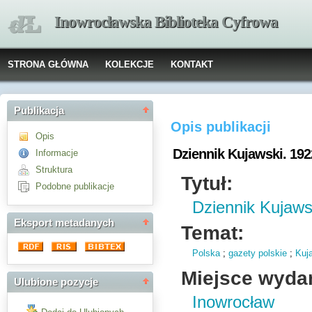
Inowrocławska Biblioteka Cyfrowa
STRONA GŁÓWNA
KOLEKCJE
KONTAKT
Publikacja
Opis publikacji
Opis
Dziennik Kujawski. 192
Informacje
Struktura
Tytuł:
Podobne publikacje
Dziennik Kujaws
Eksport metadanych
Temat:
Polska
;
gazety polskie
;
Kuj
Miejsce wyda
Ulubione pozycje
Inowrocław