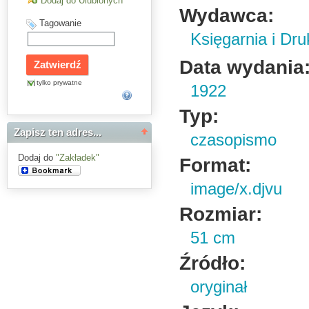
Dodaj do Ulubionych
Wydawca:
Tagowanie
Księgarnia i Dru
Data wydania
tylko prywatne
1922
Typ:
Zapisz ten adres...
czasopismo
Dodaj do
"Zakładek"
Format:
image/x.djvu
Rozmiar:
51 cm
Źródło:
oryginał