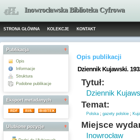
Inowrocławska Biblioteka Cyfrowa
STRONA GŁÓWNA
KOLEKCJE
KONTAKT
Publikacja
Opis publikacji
Opis
Dziennik Kujawski. 1932
Informacje
Struktura
Tytuł:
Podobne publikacje
Dziennik Kujawsk
Eksport metadanych
Temat:
Polska
;
gazety polskie
;
Kuj
Miejsce wyda
Ulubione pozycje
Inowrocław