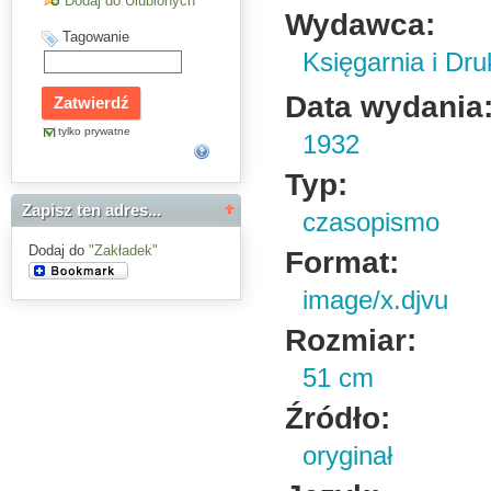
Dodaj do Ulubionych
Wydawca:
Tagowanie
Księgarnia i Dru
Data wydania
tylko prywatne
1932
Typ:
Zapisz ten adres...
czasopismo
Dodaj do
"Zakładek"
Format:
image/x.djvu
Rozmiar:
51 cm
Źródło:
oryginał