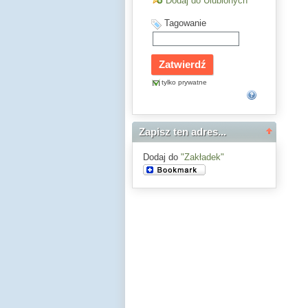
Dodaj do Ulubionych
Tagowanie
tylko prywatne
Zapisz ten adres...
Dodaj do
"Zakładek"