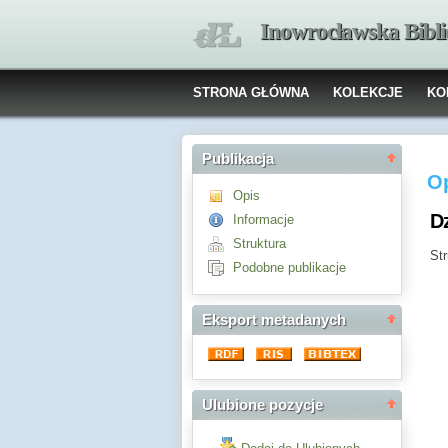
Inowrocławska Bibl
STRONA GŁÓWNA
KOLEKCJE
KO
Publikacja
Op
Opis
D
Informacje
Struktura
Str
Podobne publikacje
Eksport metadanych
Ulubione pozycje