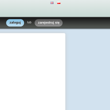
zaloguj
lub
zarejestruj się