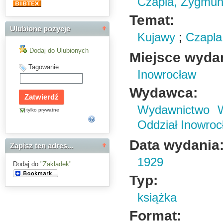
Czapla, Zygmun
Temat:
Ulubione pozycje
Kujawy
;
Czapla
Dodaj do Ulubionych
Miejsce wyda
Tagowanie
Inowrocław
Wydawca:
Wydawnictwo Wi
tylko prywatne
Oddział Inowroc
Data wydania
Zapisz ten adres...
1929
Dodaj do
"Zakładek"
Typ:
książka
Format: