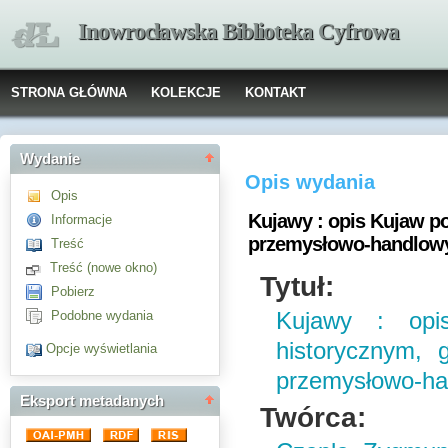
Inowrocławska Biblioteka Cyfrowa
STRONA GŁÓWNA
KOLEKCJE
KONTAKT
Wydanie
Opis wydania
Opis
Kujawy : opis Kujaw p
Informacje
przemysłowo-handlo
Treść
Treść (nowe okno)
Tytuł:
Pobierz
Podobne wydania
Kujawy : op
historycznym, 
Opcje wyświetlania
przemysłowo-h
Eksport metadanych
Twórca: