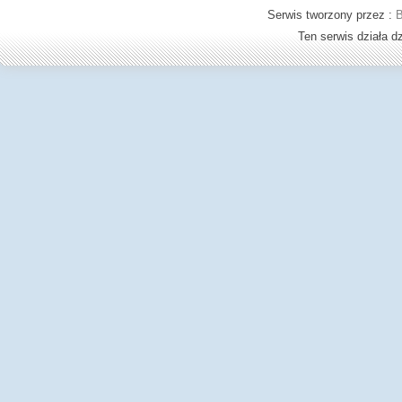
Serwis tworzony przez :
B
Ten serwis działa 