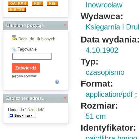
Inowrocław
Wydawca:
Księgarnia i Dru
Ulubione pozycje
Data wydania
Dodaj do Ulubionych
4.10.1902
Tagowanie
Typ:
czasopismo
tylko prywatne
Format:
application/pdf
Zapisz ten adres...
Rozmiar:
Dodaj do
"Zakładek"
51 cm
Identyfikator:
oai:dlibra.bmin