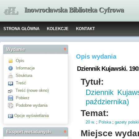
Inowrocławska Biblioteka Cyfrowa
STRONA GŁÓWNA
KOLEKCJE
KONTAKT
Wydanie
Opis wydania
Opis
Dziennik Kujawski. 1902
Informacje
Struktura
Tytuł:
Treść
Treść (nowe okno)
Dziennik Kujaw
Pobierz
października)
Podobne wydania
Temat:
Opcje wyświetlania
20 w.
;
Polska
;
gazety polsk
Miejsce wyda
Eksport metadanych