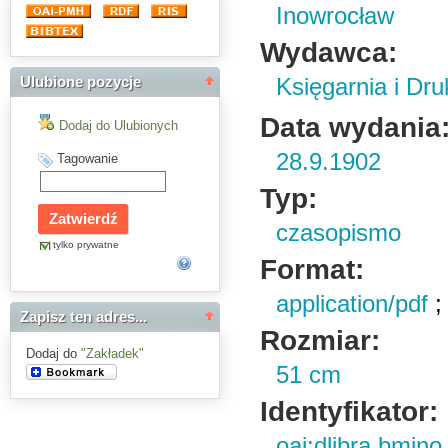
Inowrocław
Wydawca:
Księgarnia i Dru
Ulubione pozycje
Data wydania
Dodaj do Ulubionych
28.9.1902
Tagowanie
Typ:
czasopismo
tylko prywatne
Format:
application/pdf
Zapisz ten adres...
Rozmiar:
Dodaj do
"Zakładek"
51 cm
Identyfikator:
oai:dlibra.bmin