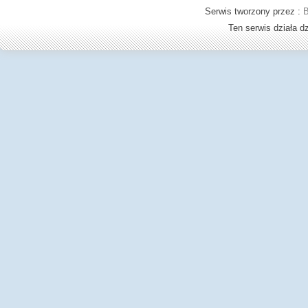
Serwis tworzony przez :
B
Ten serwis działa 