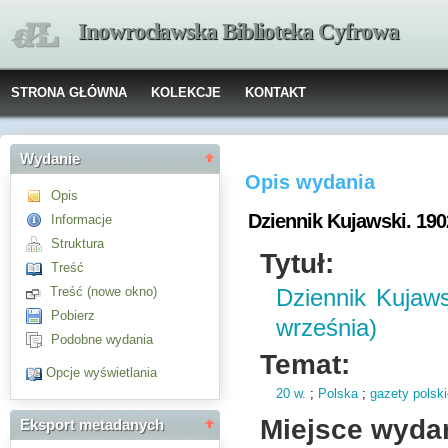
Inowrocławska Biblioteka Cyfrowa
STRONA GŁÓWNA
KOLEKCJE
KONTAKT
Wydanie
Opis wydania
Opis
Dziennik Kujawski. 1902
Informacje
Struktura
Tytuł:
Treść
Treść (nowe okno)
Dziennik Kujaws
Pobierz
września)
Podobne wydania
Temat:
Opcje wyświetlania
20 w.
;
Polska
;
gazety polsk
Miejsce wyda
Eksport metadanych