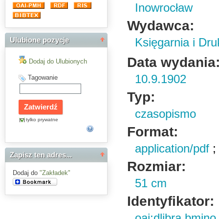
Inowrocław
Wydawca:
Księgarnia i Dru
Ulubione pozycje
Data wydania
Dodaj do Ulubionych
10.9.1902
Tagowanie
Typ:
czasopismo
tylko prywatne
Format:
application/pdf
Zapisz ten adres...
Rozmiar:
Dodaj do
"Zakładek"
51 cm
Identyfikator:
oai:dlibra.bmin