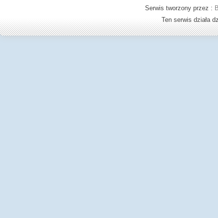
Serwis tworzony przez :
B
Ten serwis działa 