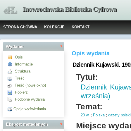
Inowrocławska Biblioteka Cyfrowa
STRONA GŁÓWNA
KOLEKCJE
KONTAKT
Wydanie
Opis wydania
Opis
Dziennik Kujawski. 1902
Informacje
Struktura
Tytuł:
Treść
Treść (nowe okno)
Dziennik Kujaws
Pobierz
września)
Podobne wydania
Temat:
Opcje wyświetlania
20 w.
;
Polska
;
gazety polsk
Miejsce wyda
Eksport metadanych