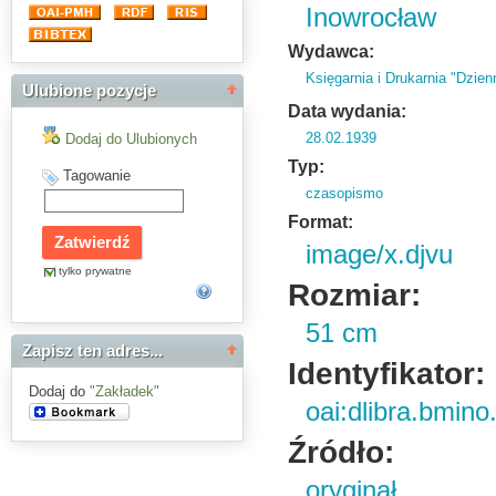
Inowrocław
Wydawca:
Księgarnia i Drukarnia "Dzien
Ulubione pozycje
Data wydania:
28.02.1939
Dodaj do Ulubionych
Typ:
Tagowanie
czasopismo
Format:
image/x.djvu
tylko prywatne
Rozmiar:
51 cm
Zapisz ten adres...
Identyfikator:
Dodaj do
"Zakładek"
oai:dlibra.bmin
Źródło:
oryginał