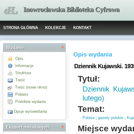
Inowrocławska Biblioteka Cyfrowa
STRONA GŁÓWNA
KOLEKCJE
KONTAKT
Wydanie
Opis wydania
Opis
Dziennik Kujawski. 1939
Informacje
Struktura
Tytuł:
Treść
Treść (nowe okno)
Dziennik Kujaw
Pobierz
lutego)
Podobne wydania
Temat:
Opcje wyświetlania
Polska
;
gazety polskie
;
Kuj
Miejsce wyda
Eksport metadanych