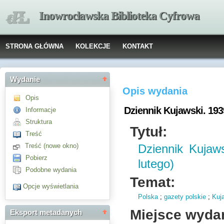
Inowrocławska Biblioteka Cyfrowa
STRONA GŁÓWNA
KOLEKCJE
KONTAKT
Wydanie
Opis wydania
Opis
Dziennik Kujawski. 1939
Informacje
Struktura
Tytuł:
Treść
Treść (nowe okno)
Dziennik Kujaw
Pobierz
lutego)
Podobne wydania
Temat:
Opcje wyświetlania
Polska
;
gazety polskie
;
Kuj
Miejsce wyda
Eksport metadanych