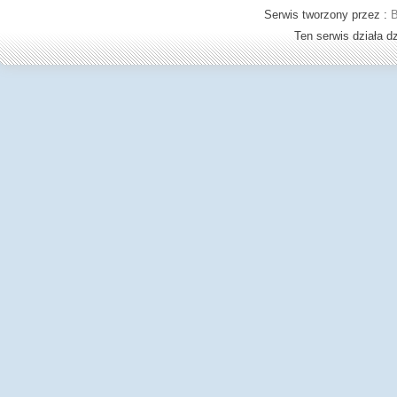
Serwis tworzony przez :
B
Ten serwis działa 