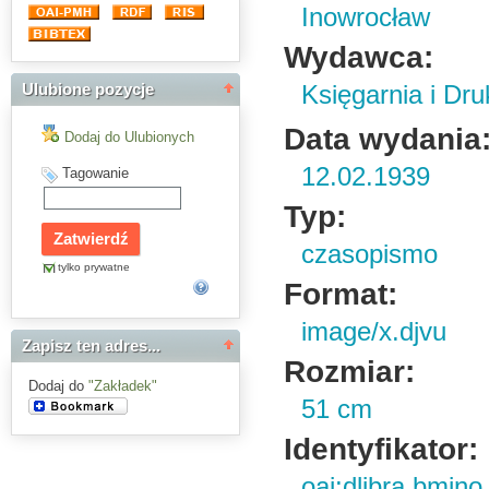
Inowrocław
Wydawca:
Księgarnia i Dru
Ulubione pozycje
Data wydania
Dodaj do Ulubionych
12.02.1939
Tagowanie
Typ:
czasopismo
tylko prywatne
Format:
image/x.djvu
Zapisz ten adres...
Rozmiar:
Dodaj do
"Zakładek"
51 cm
Identyfikator:
oai:dlibra.bmin