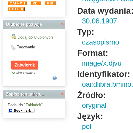
Data wydania
30.06.1907
Ulubione pozycje
Typ:
Dodaj do Ulubionych
czasopismo
Tagowanie
Format:
image/x.djvu
Identyfikator:
tylko prywatne
oai:dlibra.bmin
Źródło:
Zapisz ten adres...
oryginał
Dodaj do
"Zakładek"
Język:
pol