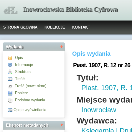
Inowrocławska Biblioteka Cyfrowa
STRONA GŁÓWNA
KOLEKCJE
KONTAKT
Wydanie
Opis wydania
Opis
Piast. 1907, R. 12 nr 26
Informacje
Struktura
Tytuł:
Treść
Treść (nowe okno)
Piast. 1907, R. 
Pobierz
Miejsce wyda
Podobne wydania
Inowrocław
Opcje wyświetlania
Wydawca:
Eksport metadanych
Księgarnia i Dru