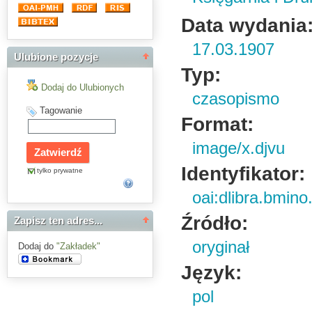
Data wydania
17.03.1907
Ulubione pozycje
Typ:
Dodaj do Ulubionych
czasopismo
Tagowanie
Format:
image/x.djvu
Identyfikator:
tylko prywatne
oai:dlibra.bmin
Źródło:
Zapisz ten adres...
oryginał
Dodaj do
"Zakładek"
Język:
pol