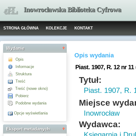
Inowrocławska Biblioteka Cyfrowa
STRONA GŁÓWNA
KOLEKCJE
KONTAKT
Wydanie
Opis wydania
Opis
Piast. 1907, R. 12 nr 11
Informacje
Struktura
Tytuł:
Treść
Treść (nowe okno)
Piast. 1907, R. 
Pobierz
Miejsce wyda
Podobne wydania
Inowrocław
Opcje wyświetlania
Wydawca:
Eksport metadanych
Księgarnia i Dru