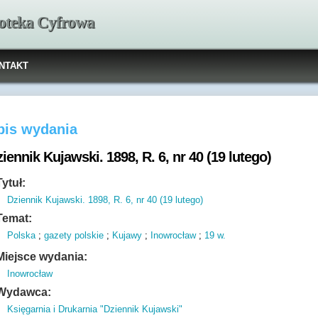
ioteka Cyfrowa
NTAKT
pis wydania
iennik Kujawski. 1898, R. 6, nr 40 (19 lutego)
Tytuł:
Dziennik Kujawski. 1898, R. 6, nr 40 (19 lutego)
Temat:
Polska
;
gazety polskie
;
Kujawy
;
Inowrocław
;
19 w.
Miejsce wydania:
Inowrocław
Wydawca:
Księgarnia i Drukarnia "Dziennik Kujawski"