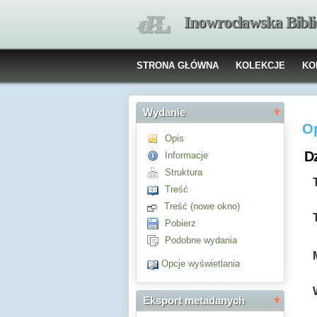
Inowrocławska Bibl
STRONA GŁÓWNA
KOLEKCJE
KO
Wydanie
O
Opis
Dz
Informacje
Struktura
Treść
Treść (nowe okno)
Pobierz
Podobne wydania
Opcje wyświetlania
Eksport metadanych