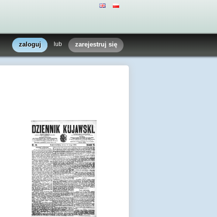
zaloguj
lub
zarejestruj się