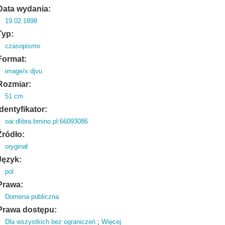
Data wydania:
19.02.1898
Typ:
czasopismo
Format:
image/x.djvu
Rozmiar:
51 cm
Identyfikator:
oai:dlibra.bmino.pl:66093086
Źródło:
oryginał
Język:
pol
Prawa:
Domena publiczna
Prawa dostępu:
Dla wszystkich bez ograniczeń
;
Więcej