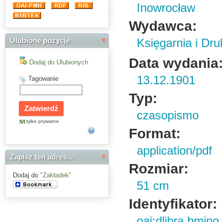
Inowrocław
Wydawca:
Księgarnia i Dru
Ulubione pozycje
Data wydania
Dodaj do Ulubionych
13.12.1901
Tagowanie
Typ:
czasopismo
tylko prywatne
Format:
application/pdf
Zapisz ten adres...
Rozmiar:
Dodaj do
"Zakładek"
51 cm
Identyfikator:
oai:dlibra.bmin