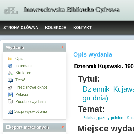
Inowrocławska Biblioteka Cyfrowa
STRONA GŁÓWNA
KOLEKCJE
KONTAKT
Wydanie
Opis wydania
Opis
Dziennik Kujawski. 1901
Informacje
Struktura
Tytuł:
Treść
Treść (nowe okno)
Dziennik Kujaw
Pobierz
grudnia)
Podobne wydania
Temat:
Opcje wyświetlania
Polska
;
gazety polskie
;
Kuj
Miejsce wyda
Eksport metadanych