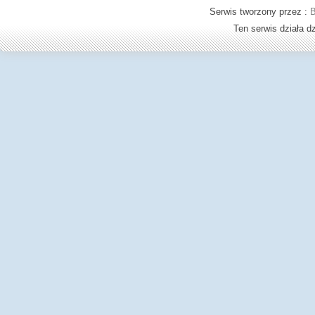
Serwis tworzony przez :
B
Ten serwis działa 