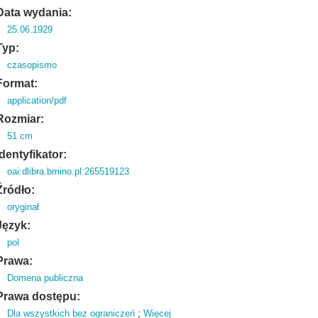
Data wydania:
25.06.1929
Typ:
czasopismo
Format:
application/pdf
Rozmiar:
51 cm
Identyfikator:
oai:dlibra.bmino.pl:265519123
Źródło:
oryginał
Język:
pol
Prawa:
Domena publiczna
Prawa dostępu:
Dla wszystkich bez ograniczeń
;
Więcej