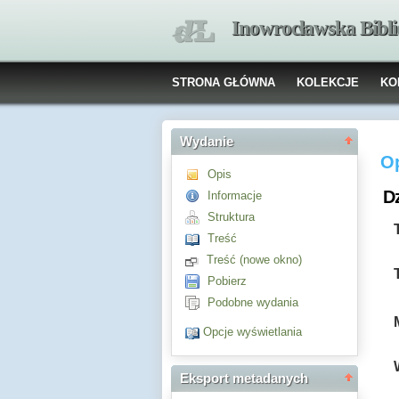
Inowrocławska Bibl
STRONA GŁÓWNA
KOLEKCJE
KO
Wydanie
O
Opis
Dz
Informacje
Struktura
Treść
Treść (nowe okno)
Pobierz
Podobne wydania
Opcje wyświetlania
Eksport metadanych