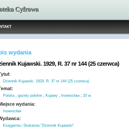
ioteka Cyfrowa
NTAKT
pis wydania
iennik Kujawski. 1929, R. 37 nr 144 (25 czerwca)
Tytuł:
Dziennik Kujawski. 1929, R. 37 nr 144 (25 czerwca)
Temat:
Polska
;
gazety polskie
;
Kujawy
;
Inowrocław
;
20 w.
Miejsce wydania:
Inowrocław
Wydawca:
Księgarnia i Drukarnia "Dziennik Kujawski"