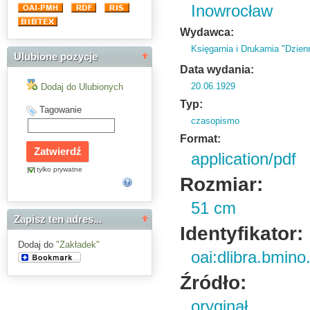
Inowrocław
Wydawca:
Księgarnia i Drukarnia "Dzien
Ulubione pozycje
Data wydania:
20.06.1929
Dodaj do Ulubionych
Typ:
Tagowanie
czasopismo
Format:
application/pdf
tylko prywatne
Rozmiar:
51 cm
Zapisz ten adres...
Identyfikator:
Dodaj do
"Zakładek"
oai:dlibra.bmin
Źródło:
oryginał