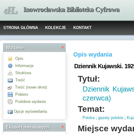
Inowrocławska Biblioteka Cyfrowa
STRONA GŁÓWNA
KOLEKCJE
KONTAKT
Wydanie
Opis wydania
Opis
Dziennik Kujawski. 1929
Informacje
Struktura
Tytuł:
Treść
Treść (nowe okno)
Dziennik Kujaws
Pobierz
czerwca)
Podobne wydania
Temat:
Opcje wyświetlania
Polska
;
gazety polskie
;
Kuj
Miejsce wyda
Eksport metadanych