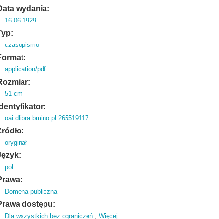
Data wydania:
16.06.1929
Typ:
czasopismo
Format:
application/pdf
Rozmiar:
51 cm
Identyfikator:
oai:dlibra.bmino.pl:265519117
Źródło:
oryginał
Język:
pol
Prawa:
Domena publiczna
Prawa dostępu:
Dla wszystkich bez ograniczeń
;
Więcej