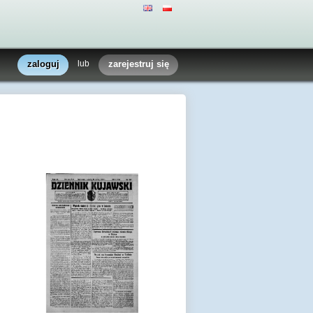
zaloguj
lub
zarejestruj się