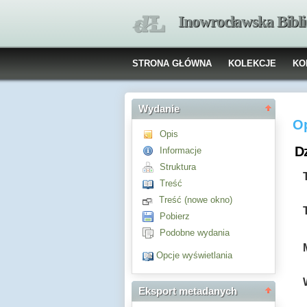
Inowrocławska Bibl
STRONA GŁÓWNA
KOLEKCJE
KO
Wydanie
O
Opis
Dz
Informacje
Struktura
Treść
Treść (nowe okno)
Pobierz
Podobne wydania
Opcje wyświetlania
Eksport metadanych