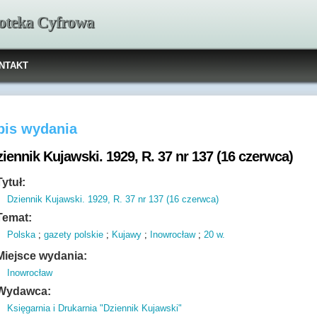
ioteka Cyfrowa
NTAKT
pis wydania
iennik Kujawski. 1929, R. 37 nr 137 (16 czerwca)
Tytuł:
Dziennik Kujawski. 1929, R. 37 nr 137 (16 czerwca)
Temat:
Polska
;
gazety polskie
;
Kujawy
;
Inowrocław
;
20 w.
Miejsce wydania:
Inowrocław
Wydawca:
Księgarnia i Drukarnia "Dziennik Kujawski"