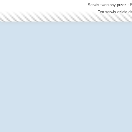
Serwis tworzony przez :
B
Ten serwis działa 