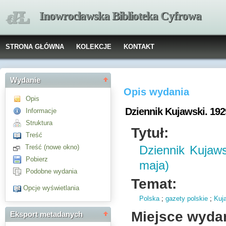
Inowrocławska Biblioteka Cyfrowa
STRONA GŁÓWNA
KOLEKCJE
KONTAKT
Wydanie
Opis wydania
Opis
Dziennik Kujawski. 1929
Informacje
Struktura
Tytuł:
Treść
Treść (nowe okno)
Dziennik Kujaws
Pobierz
maja)
Podobne wydania
Temat:
Opcje wyświetlania
Polska
;
gazety polskie
;
Kuj
Miejsce wyda
Eksport metadanych