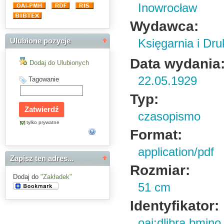
Inowrocław
Wydawca:
Księgarnia i Dru
Ulubione pozycje
Data wydania
Dodaj do Ulubionych
22.05.1929
Tagowanie
Typ:
czasopismo
tylko prywatne
Format:
application/pdf
Zapisz ten adres...
Rozmiar:
Dodaj do
"Zakładek"
51 cm
Identyfikator:
oai:dlibra.bmin