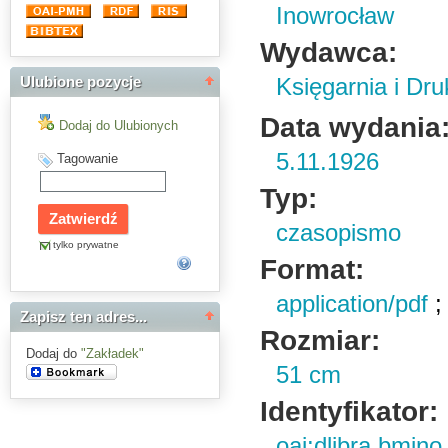
Inowrocław
Wydawca:
Księgarnia i Dru
Ulubione pozycje
Data wydania
Dodaj do Ulubionych
5.11.1926
Tagowanie
Typ:
czasopismo
tylko prywatne
Format:
application/pdf
Zapisz ten adres...
Rozmiar:
Dodaj do
"Zakładek"
51 cm
Identyfikator:
oai:dlibra.bmin