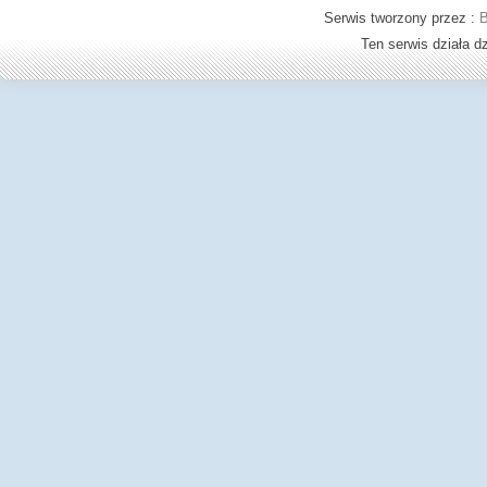
Serwis tworzony przez :
B
Ten serwis działa 