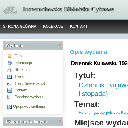
Inowrocławska Biblioteka Cyfrowa
STRONA GŁÓWNA
KOLEKCJE
KONTAKT
Wydanie
Opis wydania
Opis
Dziennik Kujawski. 1926
Informacje
Struktura
Tytuł:
Treść
Treść (nowe okno)
Dziennik Kujaw
Pobierz
listopada)
Podobne wydania
Temat:
Opcje wyświetlania
Polska
;
gazety polskie
;
Kuj
Miejsce wyda
Eksport metadanych