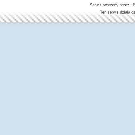
Serwis tworzony przez :
B
Ten serwis działa 