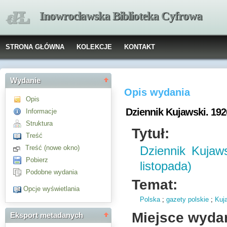
Inowrocławska Biblioteka Cyfrowa
STRONA GŁÓWNA
KOLEKCJE
KONTAKT
Wydanie
Opis wydania
Opis
Dziennik Kujawski. 1926
Informacje
Struktura
Tytuł:
Treść
Treść (nowe okno)
Dziennik Kujaw
Pobierz
listopada)
Podobne wydania
Temat:
Opcje wyświetlania
Polska
;
gazety polskie
;
Kuj
Miejsce wyda
Eksport metadanych