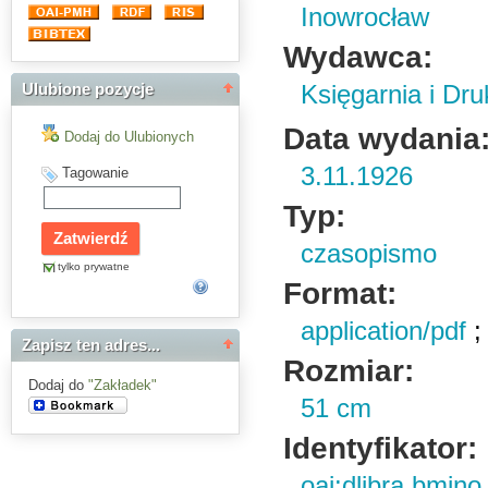
Inowrocław
Wydawca:
Księgarnia i Dru
Ulubione pozycje
Data wydania
Dodaj do Ulubionych
3.11.1926
Tagowanie
Typ:
czasopismo
tylko prywatne
Format:
application/pdf
Zapisz ten adres...
Rozmiar:
Dodaj do
"Zakładek"
51 cm
Identyfikator:
oai:dlibra.bmin