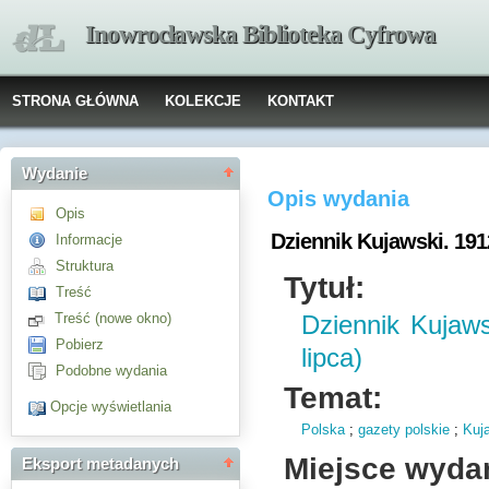
Inowrocławska Biblioteka Cyfrowa
STRONA GŁÓWNA
KOLEKCJE
KONTAKT
Wydanie
Opis wydania
Opis
Dziennik Kujawski. 1912
Informacje
Struktura
Tytuł:
Treść
Treść (nowe okno)
Dziennik Kujaws
Pobierz
lipca)
Podobne wydania
Temat:
Opcje wyświetlania
Polska
;
gazety polskie
;
Kuj
Miejsce wyda
Eksport metadanych