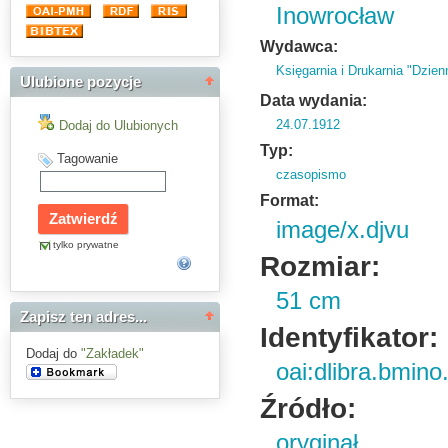
Inowrocław
Wydawca:
Księgarnia i Drukarnia "Dzien
Ulubione pozycje
Data wydania:
24.07.1912
Dodaj do Ulubionych
Typ:
Tagowanie
czasopismo
Format:
image/x.djvu
tylko prywatne
Rozmiar:
51 cm
Zapisz ten adres...
Identyfikator:
Dodaj do
"Zakładek"
oai:dlibra.bmin
Źródło:
oryginał