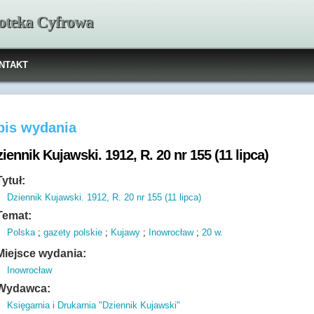
ioteka Cyfrowa
NTAKT
pis wydania
iennik Kujawski. 1912, R. 20 nr 155 (11 lipca)
Tytuł:
Dziennik Kujawski. 1912, R. 20 nr 155 (11 lipca)
Temat:
Polska
;
gazety polskie
;
Kujawy
;
Inowrocław
;
20 w.
Miejsce wydania:
Inowrocław
Wydawca:
Księgarnia i Drukarnia "Dziennik Kujawski"