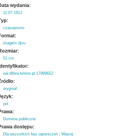
Data wydania:
11.07.1912
Typ:
czasopismo
Format:
image/x.djvu
Rozmiar:
51 cm
Identyfikator:
oai:dlibra.bmino.pl:17989652
Źródło:
oryginał
Język:
pol
Prawa:
Domena publiczna
Prawa dostępu:
Dla wszystkich bez ograniczeń
;
Więcej