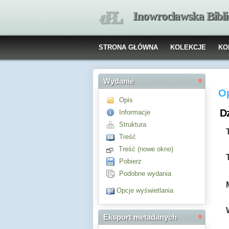
Inowrocławska Bibl
STRONA GŁÓWNA
KOLEKCJE
KO
Wydanie
O
Opis
Dz
Informacje
Struktura
Treść
Treść (nowe okno)
Pobierz
Podobne wydania
Opcje wyświetlania
Eksport metadanych