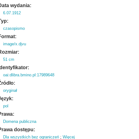
Data wydania:
6.07.1912
Typ:
czasopismo
Format:
image/x.djvu
Rozmiar:
51 cm
Identyfikator:
oai:dlibra.bmino.pl:17989648
Źródło:
oryginał
Język:
pol
Prawa:
Domena publiczna
Prawa dostępu:
Dla wszystkich bez ograniczeń
;
Więcej