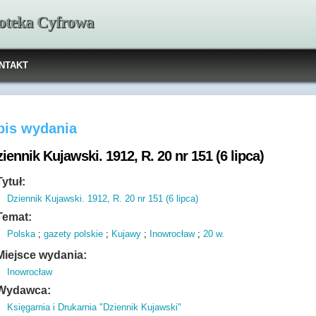
ioteka Cyfrowa
NTAKT
pis wydania
iennik Kujawski. 1912, R. 20 nr 151 (6 lipca)
Tytuł:
Dziennik Kujawski. 1912, R. 20 nr 151 (6 lipca)
Temat:
Polska
;
gazety polskie
;
Kujawy
;
Inowrocław
;
20 w.
Miejsce wydania:
Inowrocław
Wydawca:
Księgarnia i Drukarnia "Dziennik Kujawski"