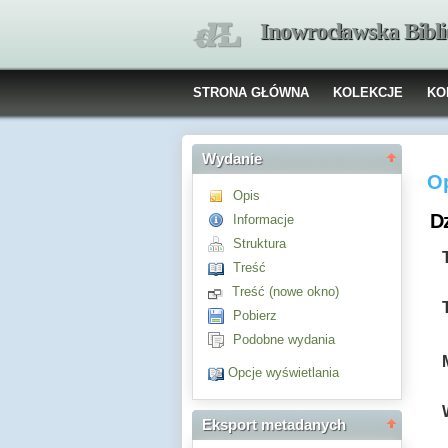
Inowrocławska Bibl
STRONA GŁÓWNA
KOLEKCJE
KO
Wydanie
O
Opis
Dz
Informacje
Struktura
Treść
Treść (nowe okno)
Pobierz
Podobne wydania
Opcje wyświetlania
Eksport metadanych