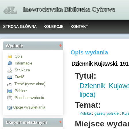
Inowrocławska Biblioteka Cyfrowa
STRONA GŁÓWNA
KOLEKCJE
KONTAKT
Wydanie
Opis wydania
Opis
Dziennik Kujawski. 1912
Informacje
Struktura
Tytuł:
Treść
Treść (nowe okno)
Dziennik Kujaw
Pobierz
lipca)
Podobne wydania
Temat:
Opcje wyświetlania
Polska
;
gazety polskie
;
Kuj
Miejsce wyda
Eksport metadanych