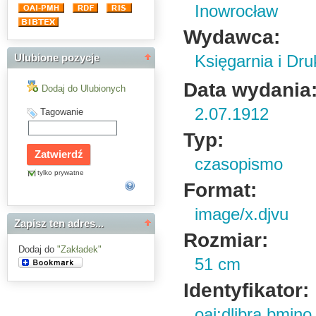
Inowrocław
Wydawca:
Księgarnia i Dru
Ulubione pozycje
Data wydania
Dodaj do Ulubionych
2.07.1912
Tagowanie
Typ:
czasopismo
tylko prywatne
Format:
image/x.djvu
Zapisz ten adres...
Rozmiar:
Dodaj do
"Zakładek"
51 cm
Identyfikator:
oai:dlibra.bmin