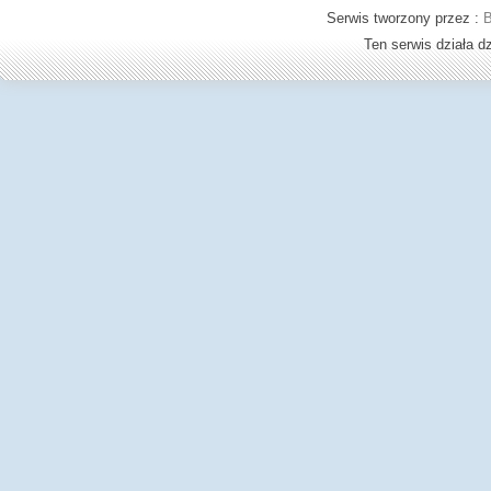
Serwis tworzony przez :
B
Ten serwis działa 