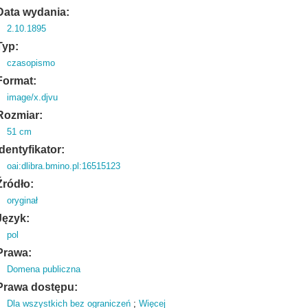
Data wydania:
2.10.1895
Typ:
czasopismo
Format:
image/x.djvu
Rozmiar:
51 cm
Identyfikator:
oai:dlibra.bmino.pl:16515123
Źródło:
oryginał
Język:
pol
Prawa:
Domena publiczna
Prawa dostępu:
Dla wszystkich bez ograniczeń
;
Więcej