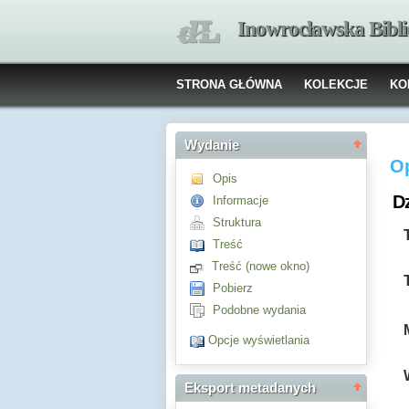
Inowrocławska Bibl
STRONA GŁÓWNA
KOLEKCJE
KO
Wydanie
O
Opis
Dz
Informacje
Struktura
Treść
Treść (nowe okno)
Pobierz
Podobne wydania
Opcje wyświetlania
Eksport metadanych