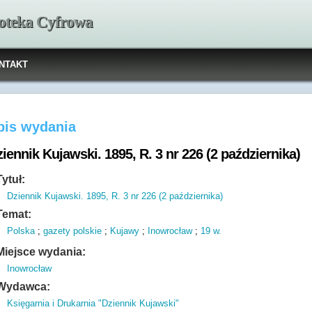
ioteka Cyfrowa
NTAKT
pis wydania
iennik Kujawski. 1895, R. 3 nr 226 (2 października)
Tytuł:
Dziennik Kujawski. 1895, R. 3 nr 226 (2 października)
Temat:
Polska
;
gazety polskie
;
Kujawy
;
Inowrocław
;
19 w.
Miejsce wydania:
Inowrocław
Wydawca:
Księgarnia i Drukarnia "Dziennik Kujawski"