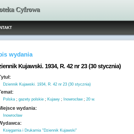
ioteka Cyfrowa
NTAKT
pis wydania
iennik Kujawski. 1934, R. 42 nr 23 (30 stycznia)
Tytuł:
Dziennik Kujawski. 1934, R. 42 nr 23 (30 stycznia)
Temat:
Polska
;
gazety polskie
;
Kujawy
;
Inowrocław
;
20 w.
Miejsce wydania:
Inowrocław
Wydawca:
Księgarnia i Drukarnia "Dziennik Kujawski"