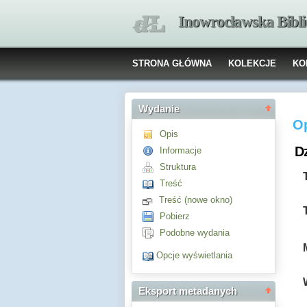
Inowrocławska Bibl
STRONA GŁÓWNA
KOLEKCJE
KO
Wydanie
O
Opis
Dz
Informacje
Struktura
Treść
Treść (nowe okno)
Pobierz
Podobne wydania
Opcje wyświetlania
Eksport metadanych