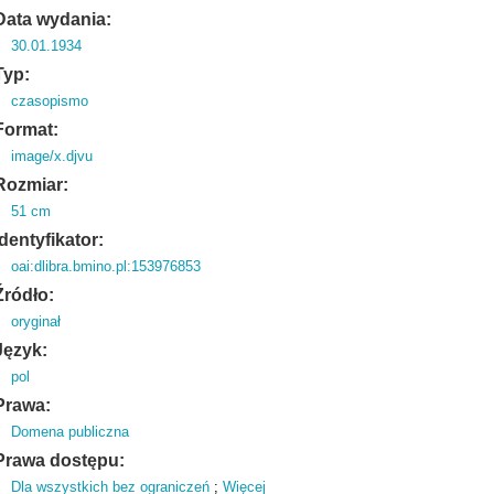
Data wydania:
30.01.1934
Typ:
czasopismo
Format:
image/x.djvu
Rozmiar:
51 cm
Identyfikator:
oai:dlibra.bmino.pl:153976853
Źródło:
oryginał
Język:
pol
Prawa:
Domena publiczna
Prawa dostępu:
Dla wszystkich bez ograniczeń
;
Więcej