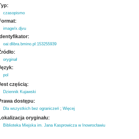
Typ:
czasopismo
Format:
image/x.djvu
Identyfikator:
oai:dlibra.bmino.pl:153255939
Źródło:
oryginał
Język:
pol
Jest częścią:
Dziennik Kujawski
Prawa dostępu:
Dla wszystkich bez ograniczeń
;
Więcej
Lokalizacja oryginału:
Biblioteka Miejska im. Jana Kasprowicza w Inowrocławiu