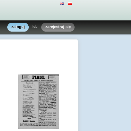
zaloguj
lub
zarejestruj się