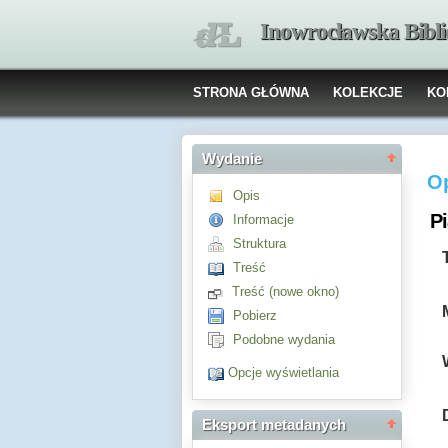
Inowrocławska Bibl
STRONA GŁÓWNA
KOLEKCJE
KO
Wydanie
O
Opis
Pi
Informacje
Struktura
Treść
Treść (nowe okno)
Pobierz
Podobne wydania
Opcje wyświetlania
Eksport metadanych