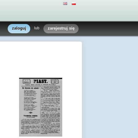
zaloguj
lub
zarejestruj się