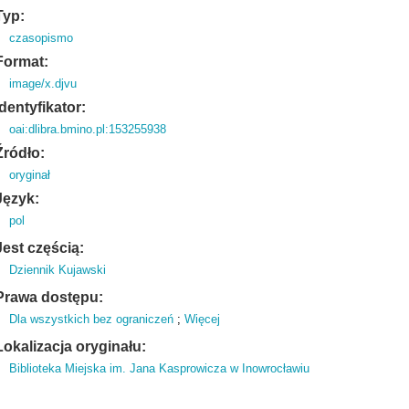
Typ:
czasopismo
Format:
image/x.djvu
Identyfikator:
oai:dlibra.bmino.pl:153255938
Źródło:
oryginał
Język:
pol
Jest częścią:
Dziennik Kujawski
Prawa dostępu:
Dla wszystkich bez ograniczeń
;
Więcej
Lokalizacja oryginału:
Biblioteka Miejska im. Jana Kasprowicza w Inowrocławiu