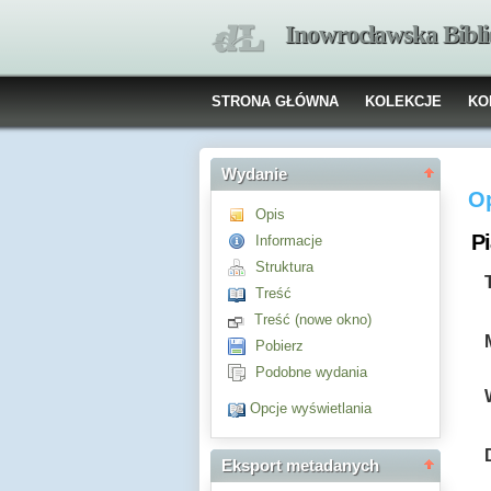
Inowrocławska Bibl
STRONA GŁÓWNA
KOLEKCJE
KO
Wydanie
O
Opis
Pi
Informacje
Struktura
Treść
Treść (nowe okno)
Pobierz
Podobne wydania
Opcje wyświetlania
Eksport metadanych