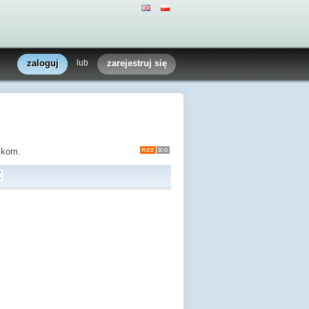
zaloguj
lub
zarejestruj się
nikom.
Z