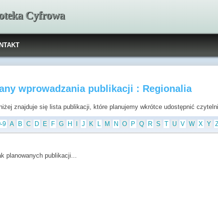
ioteka Cyfrowa
NTAKT
any wprowadzania publikacji : Regionalia
iżej znajduje się lista publikacji, które planujemy wkrótce udostępnić czytel
0-9
A
B
C
D
E
F
G
H
I
J
K
L
M
N
O
P
Q
R
S
T
U
V
W
X
Y
ak planowanych publikacji...