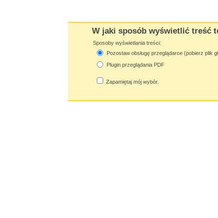
W jaki sposób wyświetlić treść t
Sposoby wyświetlania treści:
Pozostaw obsługę przeglądarce (pobierz plik g
Plugin przeglądania PDF
Zapamiętaj mój wybór.