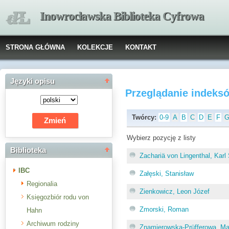
Inowrocławska Biblioteka Cyfrowa
STRONA GŁÓWNA
KOLEKCJE
KONTAKT
Języki opisu
Przeglądanie indeks
Twórcy:
0-9
A
B
C
D
E
F
Wybierz pozycję z listy
Biblioteka
Zachariä von Lingenthal, Kar
IBC
Załęski, Stanisław
Regionalia
Zienkowicz, Leon Józef
Księgozbiór rodu von
Zmorski, Roman
Hahn
Archiwum rodziny
Znamierowska-Prüfferowa, Ma