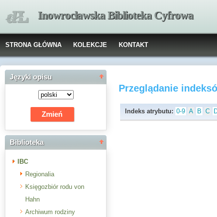
Inowrocławska Biblioteka Cyfrowa
STRONA GŁÓWNA
KOLEKCJE
KONTAKT
Języki opisu
Przeglądanie indeks
Indeks atrybutu:
0-9
A
B
C
Biblioteka
IBC
Regionalia
Księgozbiór rodu von
Hahn
Archiwum rodziny