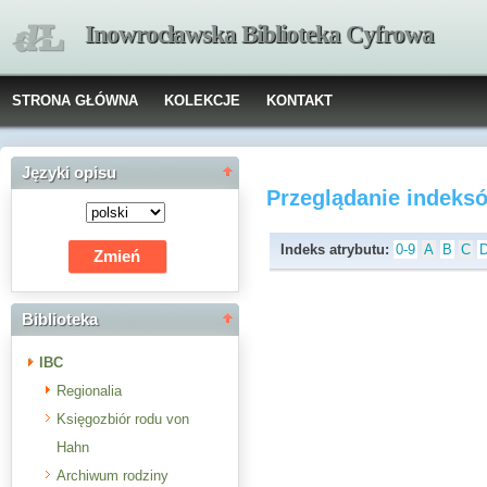
Inowrocławska Biblioteka Cyfrowa
STRONA GŁÓWNA
KOLEKCJE
KONTAKT
Języki opisu
Przeglądanie indeks
Indeks atrybutu:
0-9
A
B
C
Biblioteka
IBC
Regionalia
Księgozbiór rodu von
Hahn
Archiwum rodziny