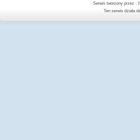
Serwis tworzony przez :
B
Ten serwis działa 