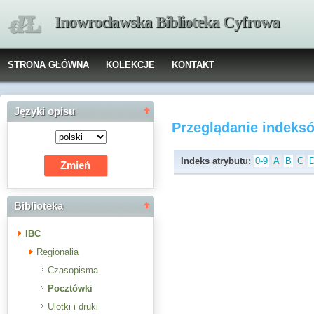
Inowrocławska Biblioteka Cyfrowa
STRONA GŁÓWNA
KOLEKCJE
KONTAKT
Języki opisu
Przeglądanie indeks
Indeks atrybutu:
0-9
A
B
C
Biblioteka
IBC
Regionalia
Czasopisma
Pocztówki
Ulotki i druki