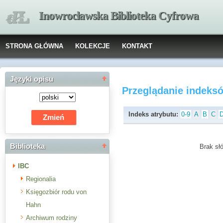
Inowrocławska Biblioteka Cyfrowa
STRONA GŁÓWNA
KOLEKCJE
KONTAKT
Języki opisu
Przeglądanie indeks
Indeks atrybutu:
0-9
A
B
C
Biblioteka
Brak słó
IBC
Regionalia
Księgozbiór rodu von
Hahn
Archiwum rodziny