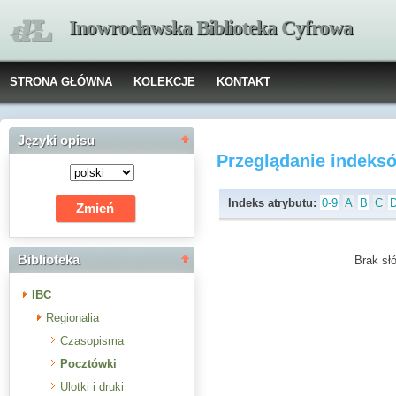
Inowrocławska Biblioteka Cyfrowa
STRONA GŁÓWNA
KOLEKCJE
KONTAKT
Języki opisu
Przeglądanie indeks
Indeks atrybutu:
0-9
A
B
C
Biblioteka
Brak słó
IBC
Regionalia
Czasopisma
Pocztówki
Ulotki i druki