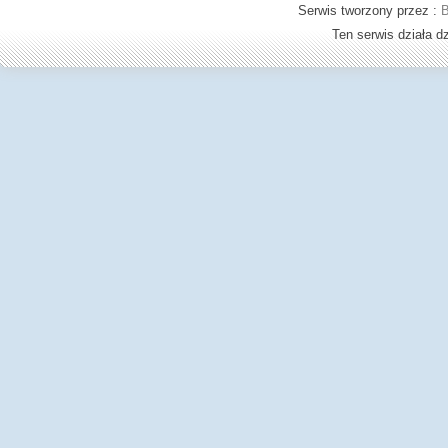
Serwis tworzony przez :
B
Ten serwis działa 