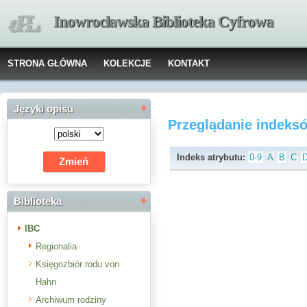
Inowrocławska Biblioteka Cyfrowa
STRONA GŁÓWNA
KOLEKCJE
KONTAKT
Języki opisu
Przeglądanie indeks
Indeks atrybutu:
0-9
A
B
C
Biblioteka
IBC
Regionalia
Księgozbiór rodu von
Hahn
Archiwum rodziny