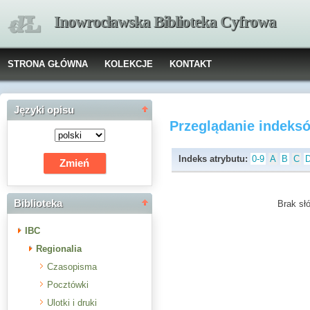
Inowrocławska Biblioteka Cyfrowa
STRONA GŁÓWNA
KOLEKCJE
KONTAKT
Języki opisu
Przeglądanie indeks
Indeks atrybutu:
0-9
A
B
C
Biblioteka
Brak słó
IBC
Regionalia
Czasopisma
Pocztówki
Ulotki i druki