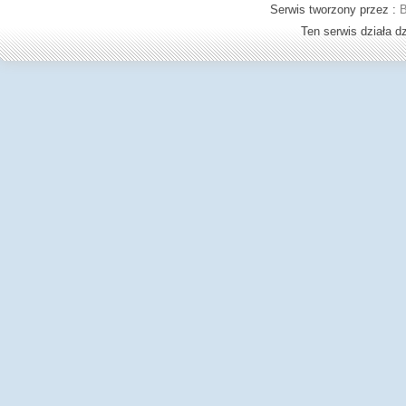
Serwis tworzony przez :
B
Ten serwis działa 