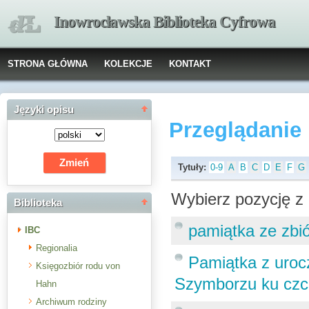
Inowrocławska Biblioteka Cyfrowa
STRONA GŁÓWNA
KOLEKCJE
KONTAKT
Języki opisu
Przeglądanie
Tytuły:
0-9
A
B
C
D
E
F
G
Wybierz pozycję z 
Biblioteka
pamiątka ze zbiór
IBC
Regionalia
Pamiątka z urocz
Księgozbiór rodu von
Szymborzu ku czci
Hahn
Archiwum rodziny