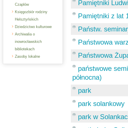
Pamiętniki Ludw
Czaplów
Księgozbiór rodziny
Pamiętniki z la
Helsztyńskich
Dziedzictwo kulturowe
Państw. seminar
Archiwalia o
Państwowa warze
inowrocławskich
bibliotekach
Państwowa Żupa
Zasoby lokalne
państwowe semin
północna)
park
park solankowy
park w Solanka