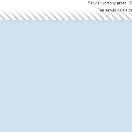
Serwis tworzony przez :
B
Ten serwis działa 