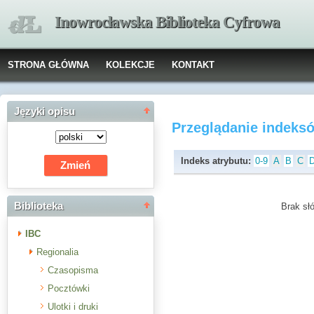
Inowrocławska Biblioteka Cyfrowa
STRONA GŁÓWNA
KOLEKCJE
KONTAKT
Języki opisu
Przeglądanie indeks
Indeks atrybutu:
0-9
A
B
C
Biblioteka
Brak słó
IBC
Regionalia
Czasopisma
Pocztówki
Ulotki i druki