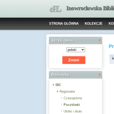
Inowrocławska Bibl
STRONA GŁÓWNA
KOLEKCJE
KO
Języki opisu
P
I
Biblioteka
IBC
Regionalia
Czasopisma
Pocztówki
Ulotki i druki