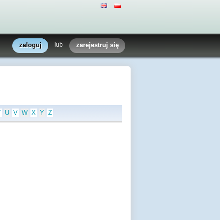
zaloguj
lub
zarejestruj się
T
U
V
W
X
Y
Z