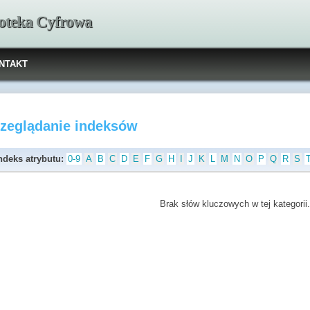
ioteka Cyfrowa
NTAKT
rzeglądanie indeksów
ndeks atrybutu:
0-9
A
B
C
D
E
F
G
H
I
J
K
L
M
N
O
P
Q
R
S
Brak słów kluczowych w tej kategorii.