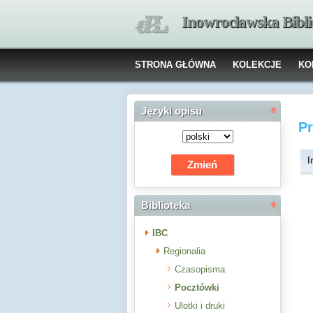
Inowrocławska Bibl
STRONA GŁÓWNA
KOLEKCJE
KO
Języki opisu
P
I
Biblioteka
IBC
Regionalia
Czasopisma
Pocztówki
Ulotki i druki