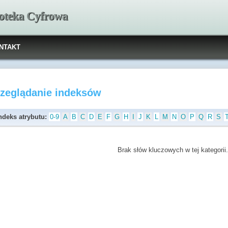
ioteka Cyfrowa
NTAKT
rzeglądanie indeksów
ndeks atrybutu:
0-9
A
B
C
D
E
F
G
H
I
J
K
L
M
N
O
P
Q
R
S
Brak słów kluczowych w tej kategorii.