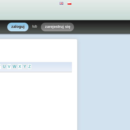
zaloguj
lub
zarejestruj się
T
U
V
W
X
Y
Z