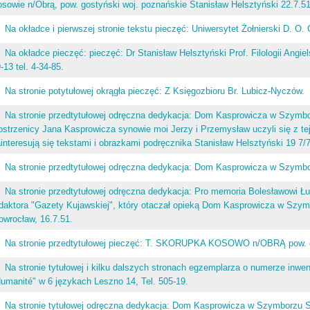
sowie n/Obrą, pow. gostyński woj. poznańskie Stanisław Helsztyński 22.7.51
Na okładce i pierwszej stronie tekstu pieczęć: Uniwersytet Żołnierski D. O. 
Na okładce pieczęć: pieczęć: Dr Stanisław Helsztyński Prof. Filologii Angie
-13 tel. 4-34-85.
Na stronie potytułowej okrągła pieczęć: Z Księgozbioru Br. Lubicz-Nyczów.
Na stronie przedtytułowej odręczna dedykacja: Dom Kasprowicza w Szymbo
ostrzenicy Jana Kasprowicza synowie moi Jerzy i Przemysław uczyli się z tej 
interesują się tekstami i obrazkami podręcznika Stanisław Helsztyński 19 7
Na stronie przedtytułowej odręczna dedykacja: Dom Kasprowicza w Szymbor
Na stronie przedtytułowej odręczna dedykacja: Pro memoria Bolesławowi Łu
daktora "Gazety Kujawskiej", który otaczał opieką Dom Kasprowicza w Szym
owrocław, 16.7.51.
Na stronie przedtytułowej pieczęć: T. SKORUPKA KOSOWO n/OBRĄ pow. g
Na stronie tytułowej i kilku dalszych stronach egzemplarza o numerze inw
umanité" w 6 językach Leszno 14, Tel. 505-19.
Na stronie tytułowej odręczna dedykacja: Dom Kasprowicza w Szymborzu S