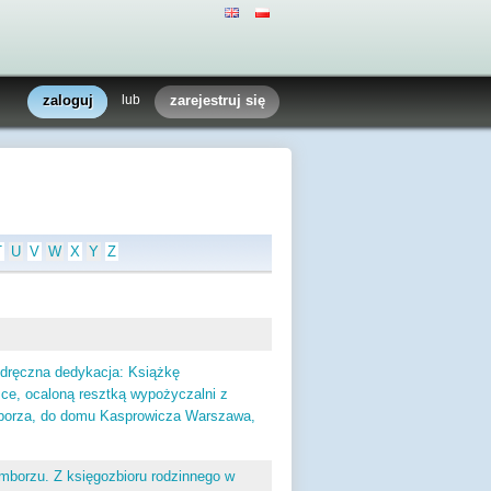
zaloguj
lub
zarejestruj się
T
U
V
W
X
Y
Z
odręczna dedykacja: Książkę
sce, ocaloną resztką wypożyczalni z
mborza, do domu Kasprowicza Warszawa,
mborzu. Z księgozbioru rodzinnego w