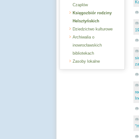
Ko
Czaplów
Księgozbiór rodziny
Helsztyńskich
Dziedzictwo kulturowe
19
Archiwalia o
inowrocławskich
bibliotekach
si
Zasoby lokalne
za
re
In
"H