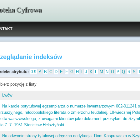
ioteka Cyfrowa
NTAKT
rzeglądanie indeksów
ndeks atrybutu:
0-9
A
B
C
D
E
F
G
H
I
J
K
L
M
N
O
P
Q
R
S
bierz pozycję z listy
Lwów
Na karcie potytułowej egzemplarza o numerze inwentarzowym 002-011241 
rżuazyjnego, młodopolskiego literata o zmierzchu feudalnej, 18-wiecznej Pol
hetta warszawskiego, z uwagami klientów jako dokument przesyłam do Szy
ia 7. 7. 1951 Stanisław Helsztyński.
Na odwrocie strony tytułowej odręczna dedykacja: Dom Kasprowicza w Szy