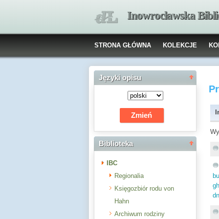
Inowrocławska Bibl
STRONA GŁÓWNA
KOLEKCJE
KO
Języki opisu
P
I
Wy
Biblioteka
IBC
Regionalia
bu
g
Księgozbiór rodu von
dn
Hahn
Archiwum rodziny