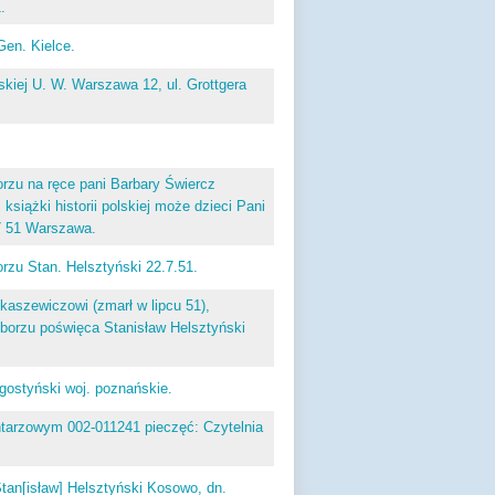
.
Gen. Kielce.
lskiej U. W. Warszawa 12, ul. Grottgera
rzu na ręce pani Barbary Świercz
książki historii polskiej może dzieci Pani
/7 51 Warszawa.
zu Stan. Helsztyński 22.7.51.
kaszewiczowi (zmarł w lipcu 51),
borzu poświęca Stanisław Helsztyński
ostyński woj. poznańskie.
entarzowym 002-011241 pieczęć: Czytelnia
tan[isław] Helsztyński Kosowo, dn.