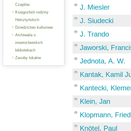
Czaplów
J. Miesler
Księgozbiór rodziny
J. Siudecki
Helsztyńskich
Dziedzictwo kulturowe
J. Trando
Archiwalia o
inowrocławskich
Jaworski, Franc
bibliotekach
Zasoby lokalne
Jednota, A. W.
Kantak, Kamil Ju
Kantecki, Kleme
Klein, Jan
Klopmann, Fried
Knötel, Paul