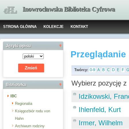
Inowrocławska Biblioteka Cyfrowa
STRONA GŁÓWNA
KOLEKCJE
KONTAKT
Języki opisu
Przeglądanie
Twórcy:
0-9
A
B
C
D
E
F
Wybierz pozycję z 
Biblioteka
Idzikowski, Fran
IBC
Regionalia
Ihlenfeld, Kurt
Księgozbiór rodu von
Hahn
Irmer, Wilhelm
Archiwum rodziny