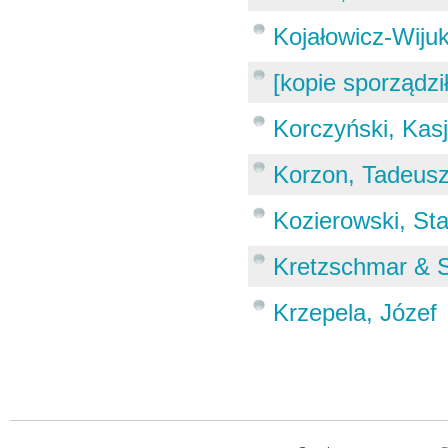
Kojałowicz-Wiju
[kopie sporządz
Korczyński, Kas
Korzon, Tadeus
Kozierowski, St
Kretzschmar & 
Krzepela, Józef