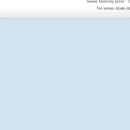
Serwis tworzony przez :
B
Ten serwis działa 