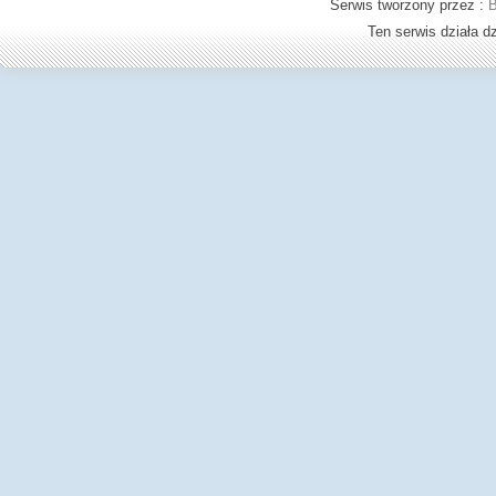
Serwis tworzony przez :
B
Ten serwis działa 