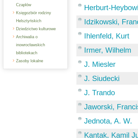
Czaplów
Herburt-Heybowi
Księgozbiór rodziny
Idzikowski, Fran
Helsztyńskich
Dziedzictwo kulturowe
Ihlenfeld, Kurt
Archiwalia o
inowrocławskich
Irmer, Wilhelm
bibliotekach
Zasoby lokalne
J. Miesler
J. Siudecki
J. Trando
Jaworski, Franc
Jednota, A. W.
Kantak, Kamil Ju