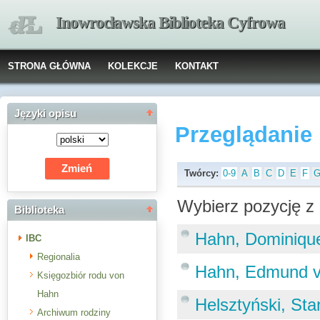
Inowrocławska Biblioteka Cyfrowa
STRONA GŁÓWNA
KOLEKCJE
KONTAKT
Języki opisu
Przeglądanie
Twórcy:
0-9
A
B
C
D
E
F
Wybierz pozycję z 
Biblioteka
Hahn, Dominiqu
IBC
Regionalia
Hahn, Edmund 
Księgozbiór rodu von
Hahn
Helsztyński, Sta
Archiwum rodziny