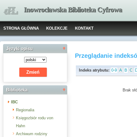
Inowrocławska Biblioteka Cyfrowa
STRONA GŁÓWNA
KOLEKCJE
KONTAKT
Języki opisu
Przeglądanie indeks
Indeks atrybutu:
0-9
A
B
C
Biblioteka
Brak słó
IBC
Regionalia
Księgozbiór rodu von
Hahn
Archiwum rodziny