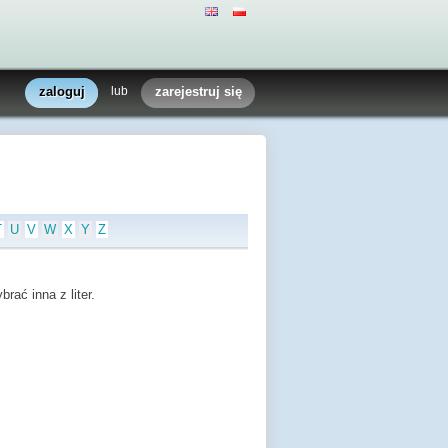
zaloguj
lub
zarejestruj się
T
U
V
W
X
Y
Z
rać inna z liter.