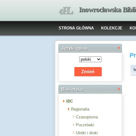
Inowrocławska Bibl
STRONA GŁÓWNA
KOLEKCJE
KO
Języki opisu
P
I
Biblioteka
IBC
Regionalia
Czasopisma
Pocztówki
Ulotki i druki