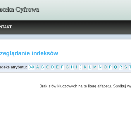
ioteka Cyfrowa
NTAKT
rzeglądanie indeksów
ndeks atrybutu:
0-9
A
B
C
D
E
F
G
H
I
J
K
L
M
N
O
P
Q
R
S
Brak słów kluczowych na tę literę alfabetu. Spróbuj wyb