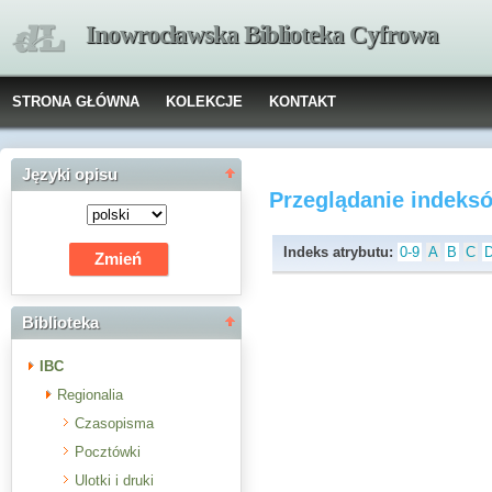
Inowrocławska Biblioteka Cyfrowa
STRONA GŁÓWNA
KOLEKCJE
KONTAKT
Języki opisu
Przeglądanie indeks
Indeks atrybutu:
0-9
A
B
C
Biblioteka
IBC
Regionalia
Czasopisma
Pocztówki
Ulotki i druki