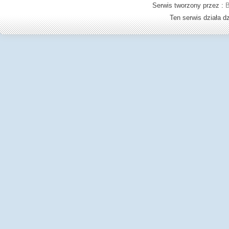
Serwis tworzony przez :
B
Ten serwis działa 